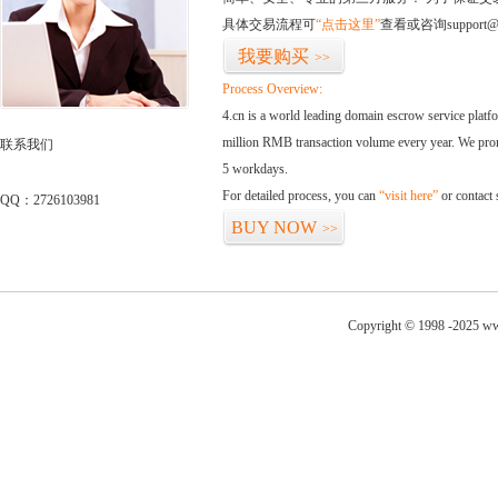
具体交易流程可
“点击这里”
查看或咨询support@
我要购买
>>
Process Overview:
4.cn is a world leading domain escrow service plat
million RMB transaction volume every year. We promi
联系我们
5 workdays.
For detailed process, you can
“visit here”
or contact
QQ：2726103981
BUY NOW
>>
Copyright © 1998 -2025 ww