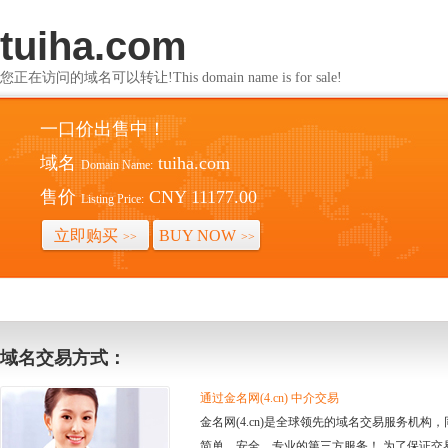
tuiha.com
您正在访问的域名可以转让!This domain name is for sale!
一口价出售中！
域名
tuiha.com
Domain Name:
售价
CNY 11177.00
Listing Price:
立即购买
BUY NOW
>>
>>
域名交易方式：
通过金名网(4.cn) 中介交易
金名网(4.cn)是全球领先的域名交易服务机
简单、安全、专业的第三方服务！ 为了保证交